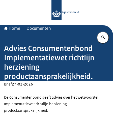
Naar de homepage van Rijksoverheid
Rijksoverheid
Home
Documenten
Vu
Advies Consumentenbond
Implementatiewet richtlijn
herziening
productaansprakelijkheid.
Brief
27-02-2026
De Consumentenbond geeft advies over het wetsvoorstel
Implementatiewet richtlijn herziening
productaansprakelijkheid.