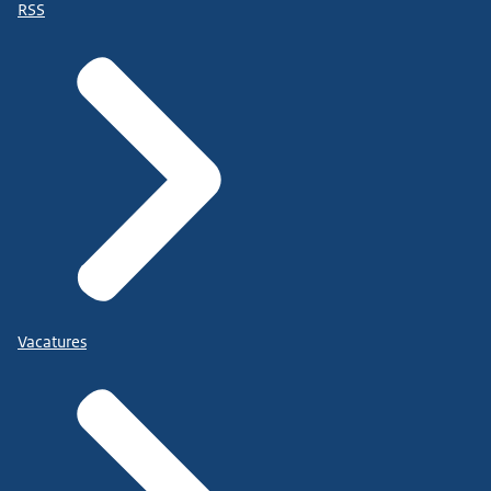
RSS
Vacatures