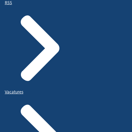
RSS
Vacatures