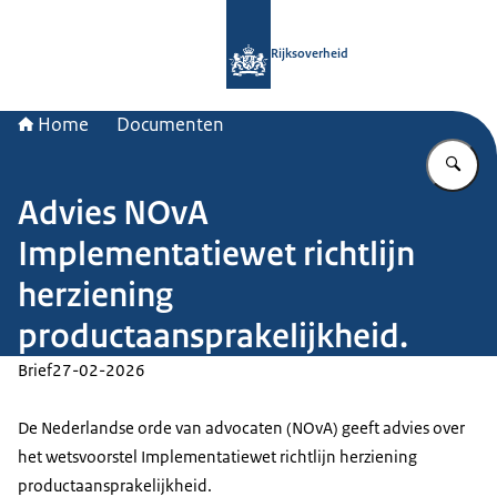
Naar de homepage van Rijksoverheid
Rijksoverheid
Home
Documenten
Vu
Advies NOvA
Implementatiewet richtlijn
herziening
productaansprakelijkheid.
Brief
27-02-2026
De Nederlandse orde van advocaten (NOvA) geeft advies over
het wetsvoorstel Implementatiewet richtlijn herziening
productaansprakelijkheid.