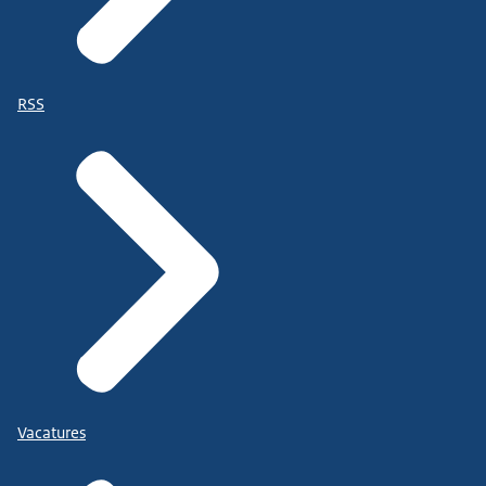
RSS
Vacatures