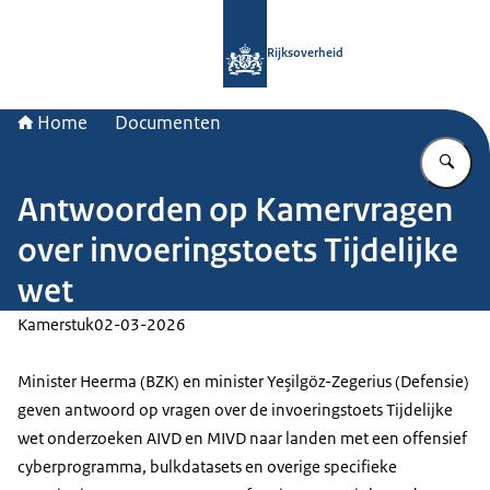
Naar de homepage van Rijksoverheid
Rijksoverheid
Home
Documenten
Vu
Antwoorden op Kamervragen
over invoeringstoets Tijdelijke
wet
Kamerstuk
02-03-2026
Minister Heerma (BZK) en minister Yeşilgöz-Zegerius (Defensie)
geven antwoord op vragen over de invoeringstoets Tijdelijke
wet onderzoeken AIVD en MIVD naar landen met een offensief
cyberprogramma, bulkdatasets en overige specifieke