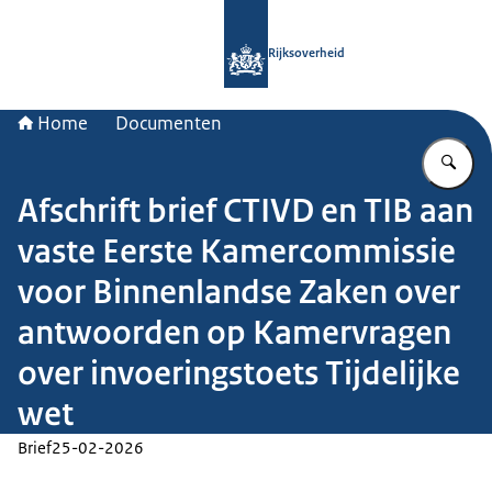
Naar de homepage van Rijksoverheid
Rijksoverheid
Home
Documenten
Vu
Afschrift brief CTIVD en TIB aan
vaste Eerste Kamercommissie
voor Binnenlandse Zaken over
antwoorden op Kamervragen
over invoeringstoets Tijdelijke
wet
Brief
25-02-2026