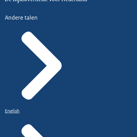
Andere talen
English