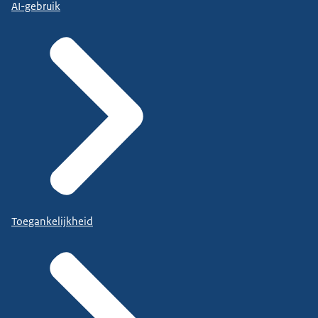
AI-gebruik
Toegankelijkheid