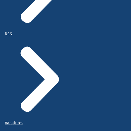
RSS
Vacatures