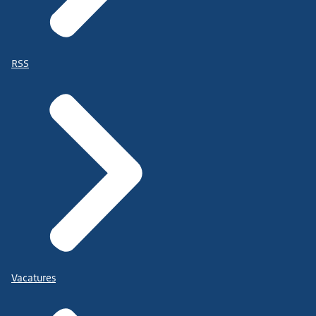
RSS
Vacatures