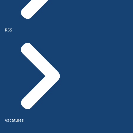
RSS
Vacatures