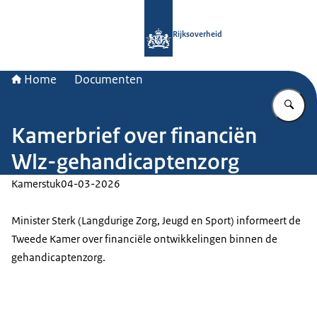
Naar de homepage van Rijksoverheid
Rijksoverheid
Home
Documenten
Vu
Kamerbrief over financiën
Wlz-gehandicaptenzorg
Kamerstuk
04-03-2026
Minister Sterk (Langdurige Zorg, Jeugd en Sport) informeert de
Tweede Kamer over financiële ontwikkelingen binnen de
gehandicaptenzorg.