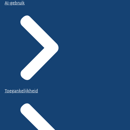
AI-gebruik
Toegankelijkheid