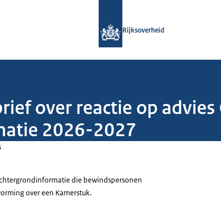
Naar de homepage van Rijksoverheid
Rijksoverheid
brief over reactie op advie
natie 2026-2027
6
 achtergrondinformatie die bewindspersonen
tvorming over een Kamerstuk.