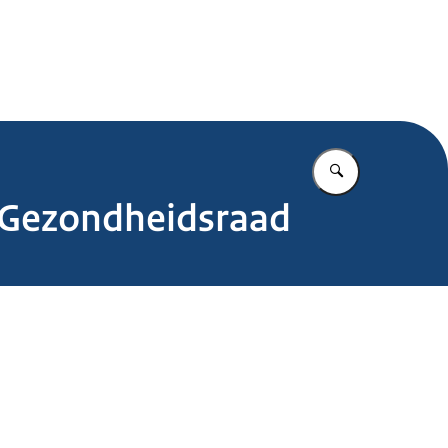
.nl
Vul in wat u z
s Gezondheidsraad