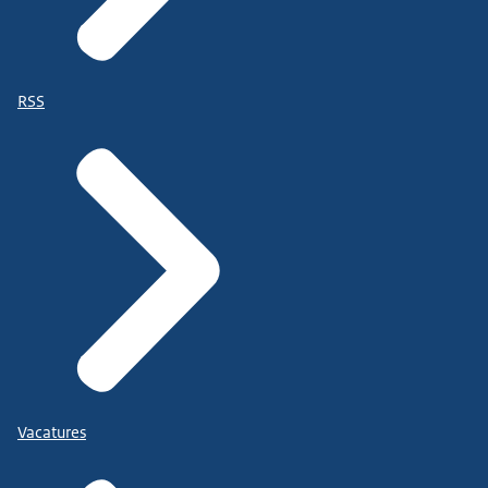
RSS
Vacatures