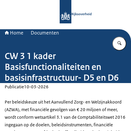
Naar de homepage van Rijksoverheid
Rijksoverheid
Home
Documenten
Vu
CW 3 1 kader
Basisfunctionaliteiten en
basisinfrastructuur- D5 en D6
Publicatie
10-03-2026
Per beleidskeuze uit het Aanvullend Zorg- en Welzijnakkoord
(AZWA), met financiële gevolgen van € 20 miljoen of meer,
wordt conform wetsartikel 3.1 van de Comptabiliteitswet 2016
ingegaan op de doelen, beleidsinstrumenten, financiële