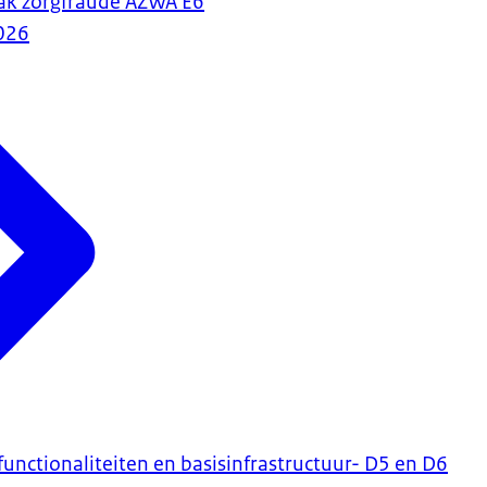
ak zorgfraude AZWA E6
026
unctionaliteiten en basisinfrastructuur- D5 en D6