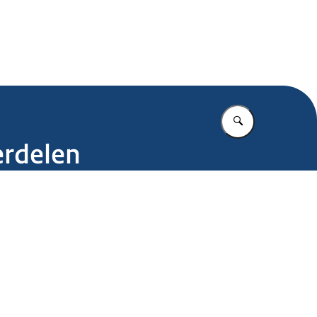
.nl
Vul in wat u z
erdelen