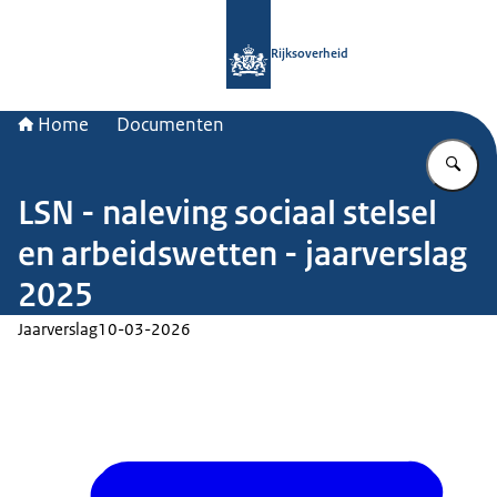
Naar de homepage van Rijksoverheid
Rijksoverheid
Home
Documenten
Vu
LSN - naleving sociaal stelsel
en arbeidswetten - jaarverslag
2025
Jaarverslag
10-03-2026