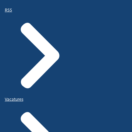
RSS
Vacatures