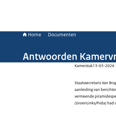
Home
Documenten
Antwoorden Kamervr
Kamerstuk
13-03-2026
Staatssecretaris Van Br
aanleiding van berichten
vermeende piramidespel 
(GroenLinks/Pvda) had d