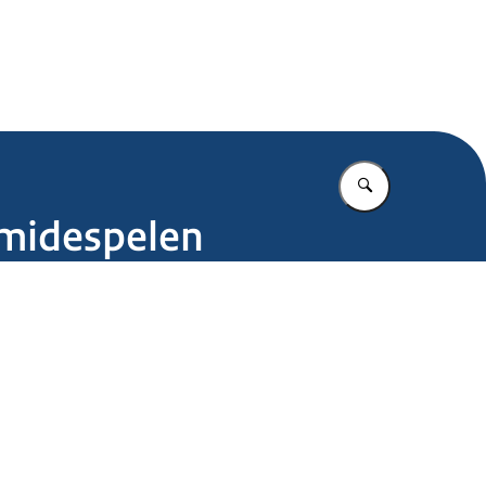
.nl
Vul in wat u z
midespelen