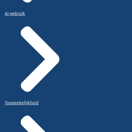
AI-gebruik
Toegankelijkheid