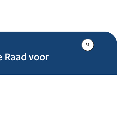
.nl
Vul in wat u z
e Raad voor