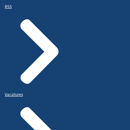
RSS
Vacatures