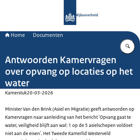
Naar de homepage van Rijksoverheid
Rijksoverheid
Home
Documenten
Vu
Antwoorden Kamervragen
over opvang op locaties op het
water
Kamerstuk
20-03-2026
Minister Van den Brink (Asiel en Migratie) geeft antwoorden op
Kamervragen naar aanleiding van het bericht 'Opvang gaat te
water, veiligheid blijft aan wal: 1 op de 5 asielschepen voldoet
niet aan de eisen'. Het Tweede Kamerlid Westerveld