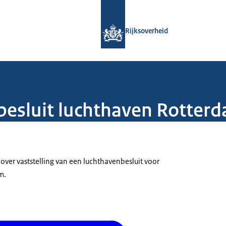
Naar de homepage van Rijksoverheid
Rijksoverheid
esluit luchthaven Rotter
over vaststelling van een luchthavenbesluit voor
m.