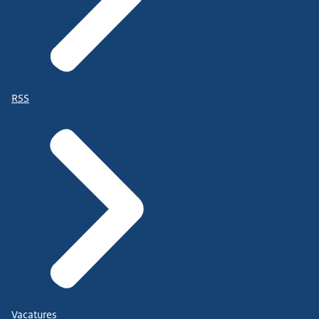
RSS
Vacatures