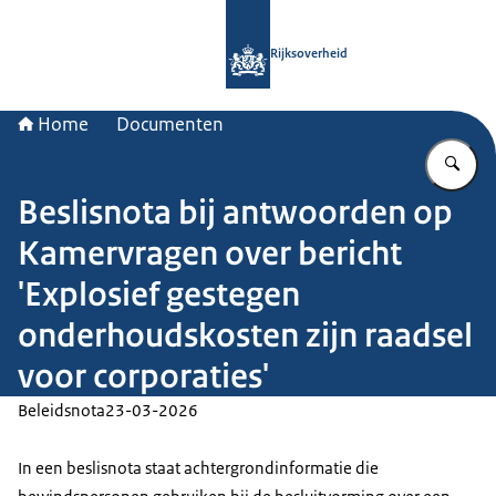
Naar de homepage van Rijksoverheid
Rijksoverheid
Home
Documenten
Vu
Beslisnota bij antwoorden op
Kamervragen over bericht
'Explosief gestegen
onderhoudskosten zijn raadsel
voor corporaties'
Beleidsnota
23-03-2026
In een beslisnota staat achtergrondinformatie die