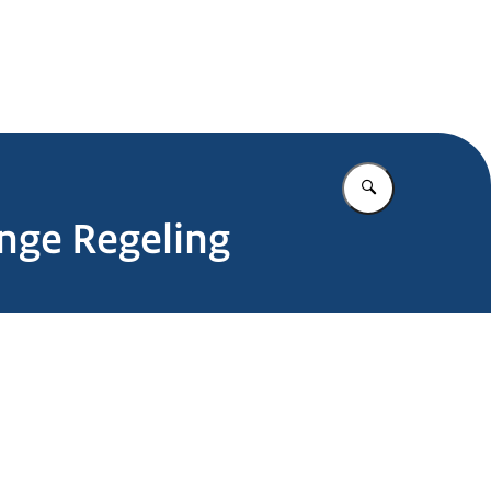
.nl
Vul in wat u z
inge Regeling