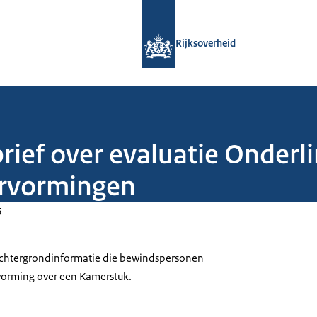
Naar de homepage van Rijksoverheid
Rijksoverheid
rief over evaluatie Onderl
ervormingen
6
 achtergrondinformatie die bewindspersonen
tvorming over een Kamerstuk.