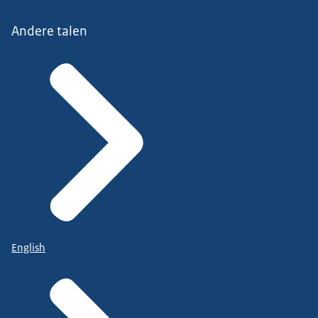
Andere talen
English