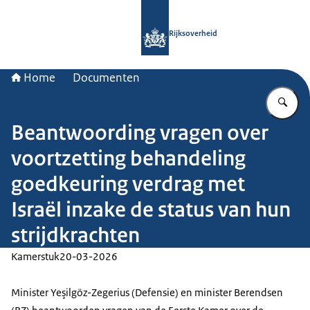
Naar de homepage van Rijksoverheid
Rijksoverheid
Home
Documenten
Vu
Beantwoording vragen over
voortzetting behandeling
goedkeuring verdrag met
Israël inzake de status van hun
strijdkrachten
Kamerstuk
20-03-2026
Minister Yeşilgöz-Zegerius (Defensie) en minister Berendsen