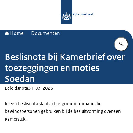
Naar de homepage van Rijksoverheid
Rijksoverheid
Home
Documenten
Vu
Beslisnota bij Kamerbrief over
toezeggingen en moties
Soedan
Beleidsnota
31-03-2026
In een beslisnota staat achtergrondinformatie die
bewindspersonen gebruiken bij de besluitvorming over een
Kamerstuk.