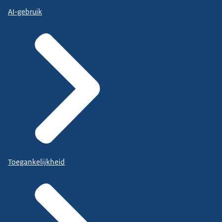
AI-gebruik
Toegankelijkheid