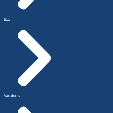
RSS
Vacatures