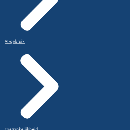
AI-gebruik
Toegankelijkheid