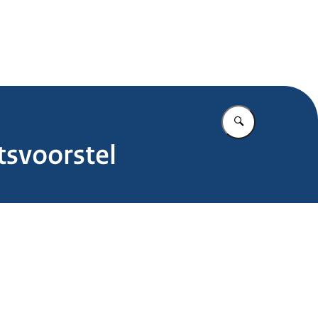
.nl
Vul in wat u z
tsvoorstel