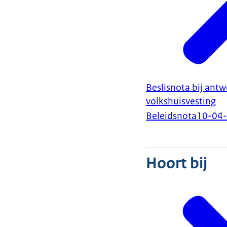
Beslisnota bij ant
volkshuisvesting
Beleidsnota
10-04
Hoort bij