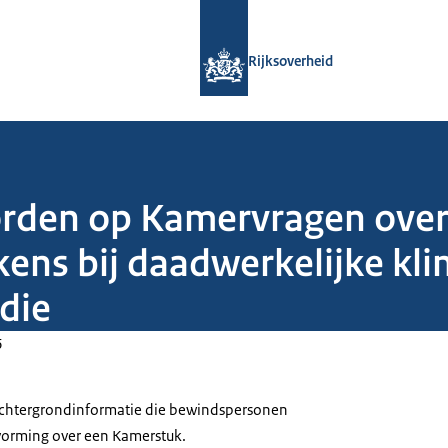
Naar de homepage van Rijksoverheid
Rijksoverheid
oorden op Kamervragen ove
kens bij daadwerkelijke kl
die
6
 achtergrondinformatie die bewindspersonen
tvorming over een Kamerstuk.