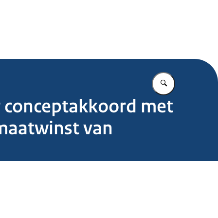
.nl
Vul in wat u z
r conceptakkoord met
imaatwinst van