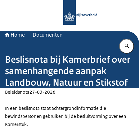
Naar de homepage van Rijksoverheid
Rijksoverheid
Home
Documenten
Vu
Beslisnota bij Kamerbrief over
samenhangende aanpak
Landbouw, Natuur en Stikstof
Beleidsnota
27-03-2026
In een beslisnota staat achtergrondinformatie die
bewindspersonen gebruiken bij de besluitvorming over een
Kamerstuk.