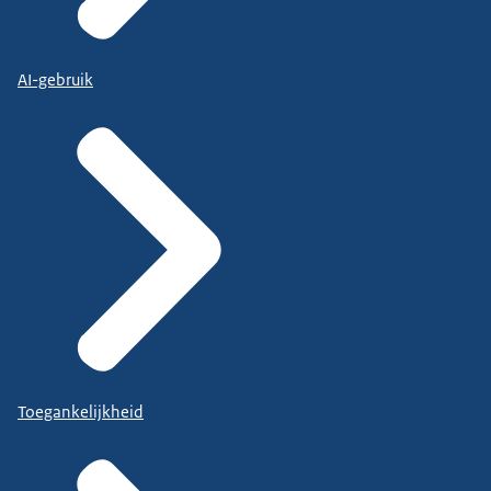
AI-gebruik
Toegankelijkheid