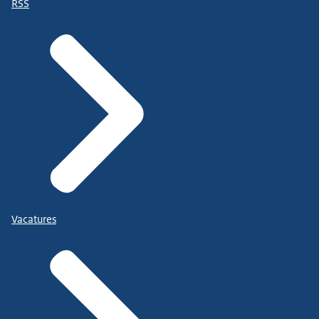
RSS
Vacatures