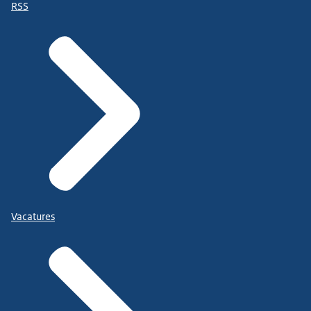
RSS
Vacatures