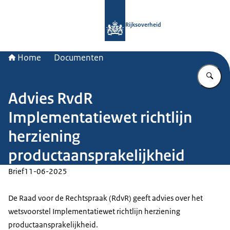
Naar de homepage van Rijksoverheid
Rijksoverheid
Home
Documenten
Vu
Advies RvdR
Implementatiewet richtlijn
herziening
productaansprakelijkheid
Brief
11-06-2025
De Raad voor de Rechtspraak (RdvR) geeft advies over het
wetsvoorstel Implementatiewet richtlijn herziening
productaansprakelijkheid.