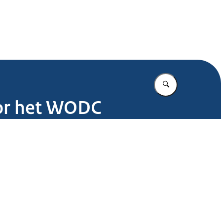
.nl
Vul in wat u z
oor het WODC