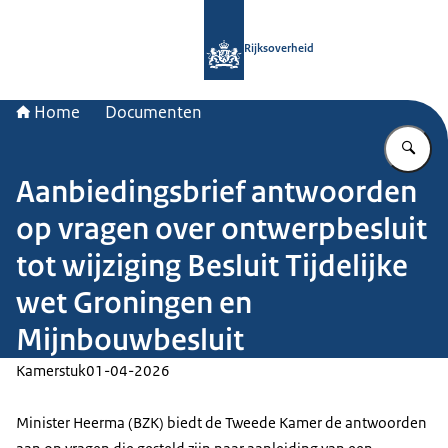
Naar de homepage van Rijksoverheid
Rijksoverheid
Home
Documenten
Vu
Aanbiedingsbrief antwoorden
op vragen over ontwerpbesluit
tot wijziging Besluit Tijdelijke
wet Groningen en
Mijnbouwbesluit
Kamerstuk
01-04-2026
Minister Heerma (BZK) biedt de Tweede Kamer de antwoorden