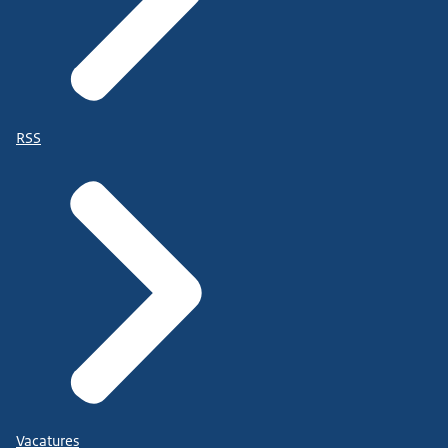
RSS
Vacatures