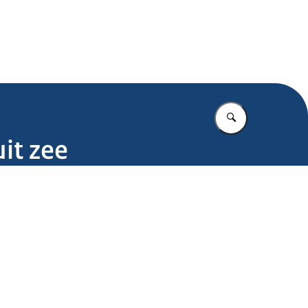
.nl
Vul in wat u z
it zee