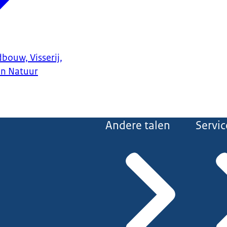
bouw, Visserij,
en Natuur
Andere talen
Servic