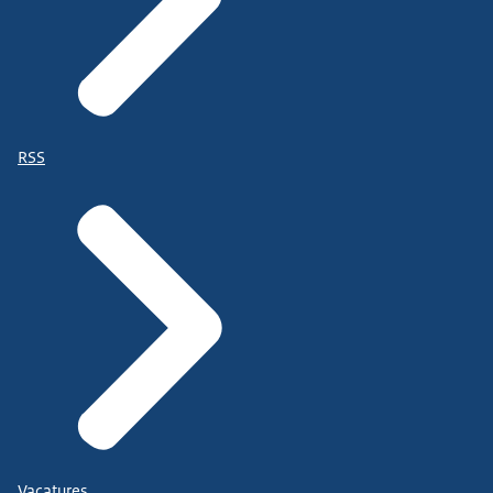
RSS
Vacatures