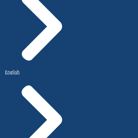
English