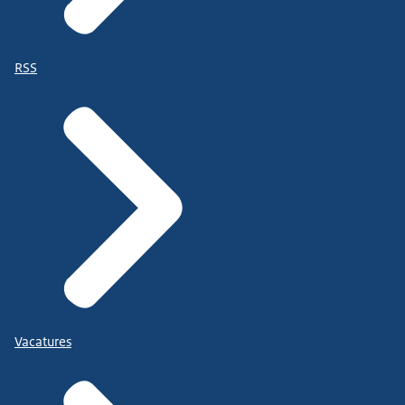
RSS
Vacatures