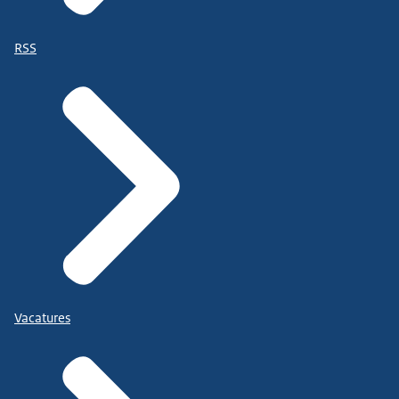
RSS
Vacatures