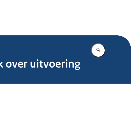
.nl
Vul in wat u z
 over uitvoering