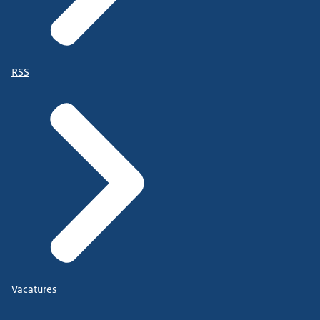
RSS
Vacatures