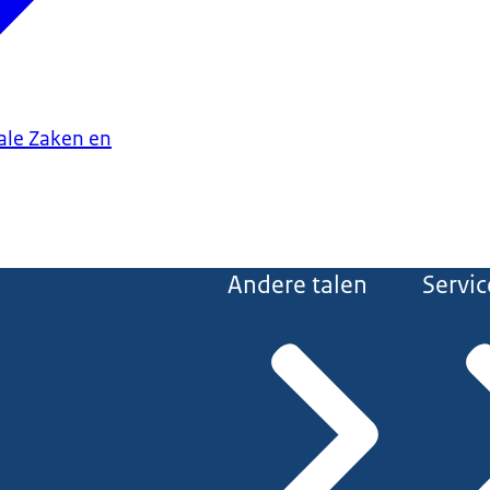
iale Zaken en
Andere talen
Servic