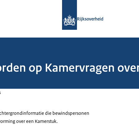
Naar de homepage van Rijksoverheid
Rijksoverheid
orden op Kamervragen over
6
 achtergrondinformatie die bewindspersonen
tvorming over een Kamerstuk.