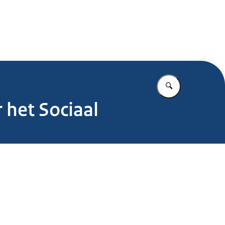
.nl
Vul in wat u z
 het Sociaal