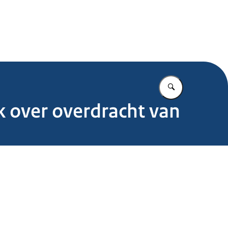
.nl
Vul in wat u z
k over overdracht van