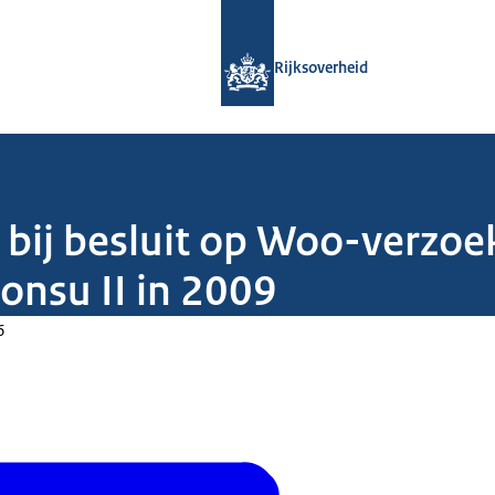
Naar de homepage van Rijksoverheid
Rijksoverheid
 bij besluit op Woo-verzoe
nsu II in 2009
6