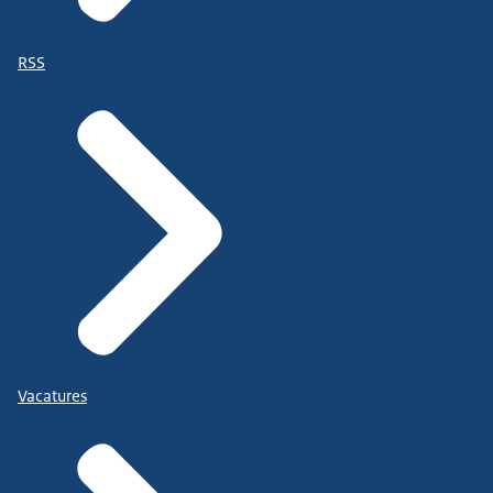
RSS
Vacatures