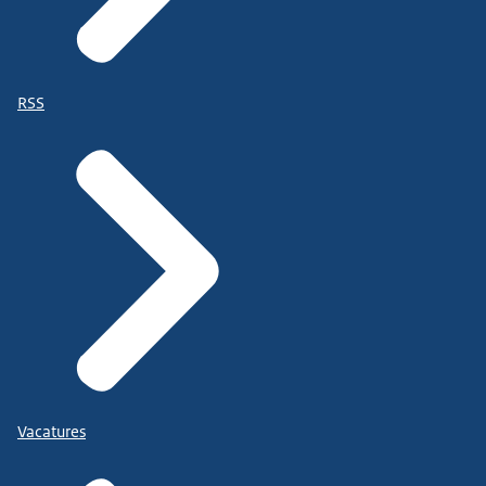
RSS
Vacatures