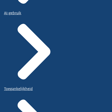
AI-gebruik
Toegankelijkheid