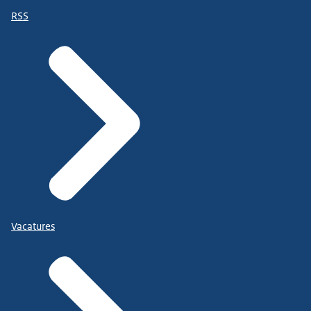
RSS
Vacatures