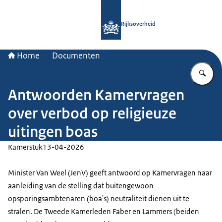
Naar de homepage van Rijksoverheid
Rijksoverheid
Home
Documenten
Vu
Antwoorden Kamervragen
over verbod op religieuze
uitingen boas
Kamerstuk
13-04-2026
Minister Van Weel (JenV) geeft antwoord op Kamervragen naar
aanleiding van de stelling dat buitengewoon
opsporingsambtenaren (boa's) neutraliteit dienen uit te
stralen. De Tweede Kamerleden Faber en Lammers (beiden