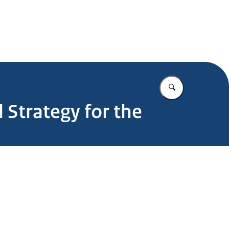
.nl
Vul in wat u z
 Strategy for the