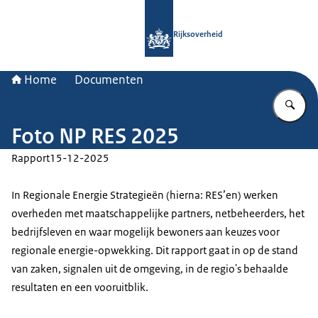
Naar de homepage van Rijksoverheid
Rijksoverheid
Home
Documenten
Vu
Foto NP RES 2025
Rapport
15-12-2025
In Regionale Energie Strategieën (hierna: RES’en) werken
overheden met maatschappelijke partners, netbeheerders, het
bedrijfsleven en waar mogelijk bewoners aan keuzes voor
regionale energie-opwekking. Dit rapport gaat in op de stand
van zaken, signalen uit de omgeving, in de regio's behaalde
resultaten en een vooruitblik.