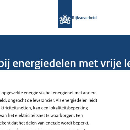
Naar de homepage van Rijksoverheid
Rijksoverheid
bij energiedelen met vrije 
lf opgewekte energie via het energienet met andere
ld, ongeacht de leverancier. Als energiedelen leidt
ektriciteitsnetten, kan een lokaliteitsbeperking
 van het elektriciteitsnet te waarborgen. Een
tekent dat het delen van energie wordt beperkt,