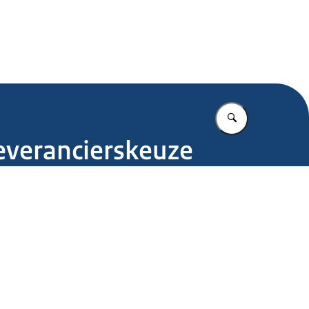
.nl
Vul in wat u z
leverancierskeuze