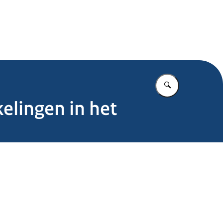
.nl
Vul in wat u z
elingen in het