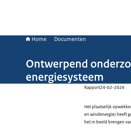
Home
Documenten
Ontwerpend onderzoek
energiesysteem
Rapport
24-02-2026
Het plaatselijk opwekke
en windenergie) heeft g
het in beeld brengen va