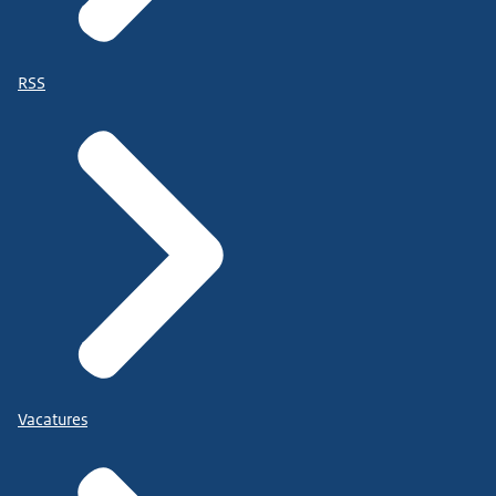
RSS
Vacatures