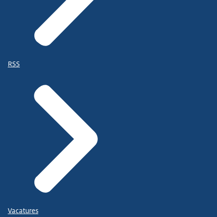
RSS
Vacatures