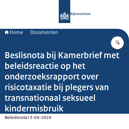
Naar de homepage van Rijksoverheid
Rijksoverheid
Home
Documenten
Vu
Beslisnota bij Kamerbrief met
beleidsreactie op het
onderzoeksrapport over
risicotaxatie bij plegers van
transnationaal seksueel
kindermisbruik
Beleidsnota
13-04-2026