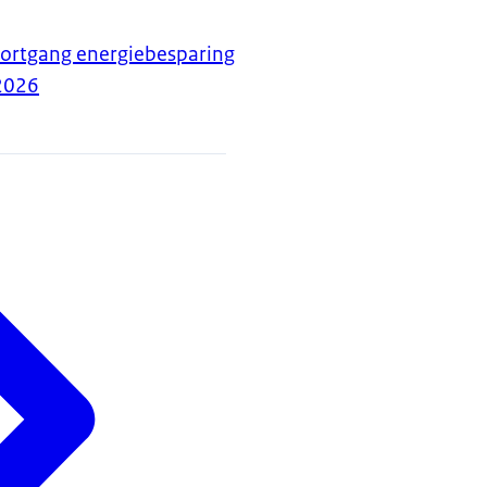
oortgang energiebesparing
2026